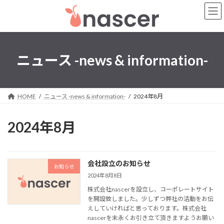
コ
ナ
ン
ビ
テ
ゲ
ン
ー
ツ
シ
へ
ョ
ニュース -news & information-
ス
ン
キ
に
ッ
移
プ
動
HOME
ニュース -news & information-
2024年8月
2024年8月
会社設立のお知らせ
お知らせ
2024年8月8日
株式会社nascerを設立し、コーポレートサイト
を開設致しました。少しずつ弊社の活動をお伝
えしていければと思っております。株式会社
nascerを末永くお引き立て頂きますようお願い